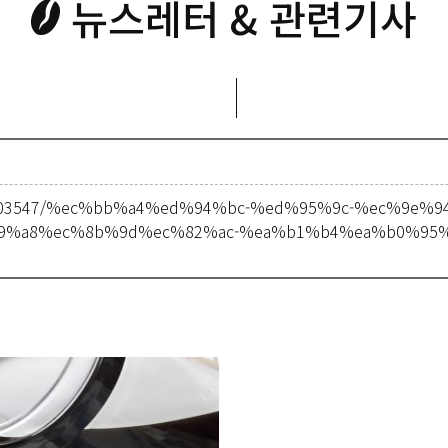
뉴스레터 & 관련기사
m/1303547/%ec%bb%a4%ed%94%bc-%ed%95%9c-%ec%9e
9%a8%ec%8b%9d%ec%82%ac-%ea%b1%b4%ea%b0%95%