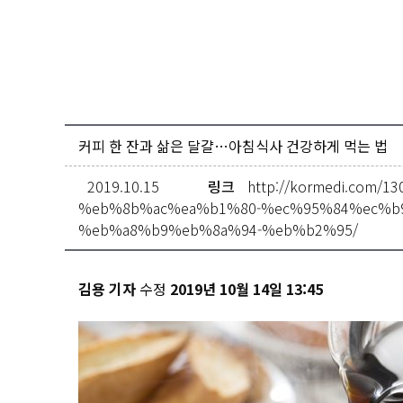
커피 한 잔과 삶은 달걀…아침식사 건강하게 먹는 법
2019.10.15
링크
http://kormedi.co
%eb%8b%ac%ea%b1%80-%ec%95%84%ec%b
%eb%a8%b9%eb%8a%94-%eb%b2%95/
김용 기자
수정
2019년 10월 14일 13:45