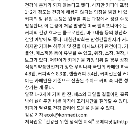
건강에 문제가 되지 않는다고 했다. 하지만 커피에 프림
1~2개 정도는 건강에 해롭지 않다는 입장을 밝힌 바 있
커피의 암 유발 논쟁은 원두를 볶는 과정에서 생길 수
발생한다. 이 논쟁이 처음 발생한 미국 캘리포니아주는 
커피의 건강 효과는 클로로젠산, 마그네슘 등의 항산화 
간암 예방에도 좋다. 대한간학회는 만성간질환자가 커피
하지만 커피는 하루에 몇 잔을 마시느냐가 관건이다. 커
불안, 메스꺼움 등이 유발될 수 있고, 위장, 소장, 결
보고가 있다. 어린이가 카페인을 과잉섭취 할 경우 성장 
식품의약품안전처가 정한 우리나라 국민의 카페인 하루 섭취
4.8캔, 커피믹스 8.3봉, 캡슐커피 5.4잔, 커피전문점
이는 카페인을 기준으로 산출된 수치로 커피 속 다른 성
삼가는 게 좋다.
달걀 1~2개에 커피 한 잔, 채소와 과일을 곁들이면 훌
밤에 삶아두면 바쁜 아침에 조리시간을 절약할 수 있다.
커피와 달걀로 건강 관리에 도움을 받을 수 있다.
김용 기자 ecok@kormedi.com
저작권ⓒ "건강을 위한 정직한 지식" 코메디닷컴(
http