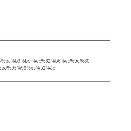
%94%ea%b3%bc-%ec%82%b6%ec%9d%80-
ed%95%98%ea%b2%8c-