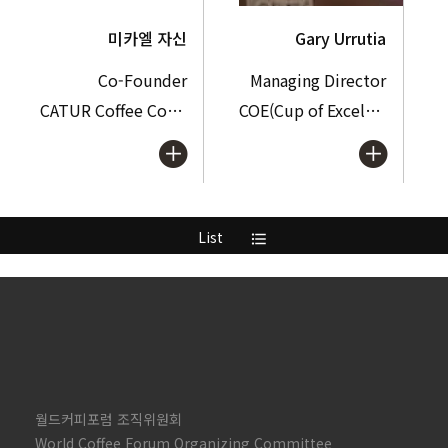
미카엘 자신
Gary Urrutia
Co-Founder
Managing Director
CATUR Coffee Company
COE(Cup of Excellence)
List
format_list_bulleted
월드커피포럼 조직위원회
World Coffee Forum Organizing Committee