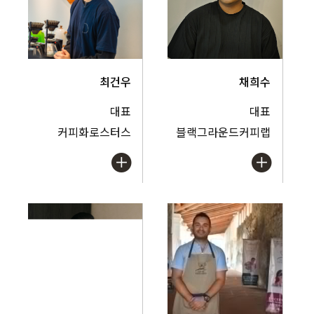
최건우
채희수
대표
대표
커피화로스터스
블랙그라운드커피랩