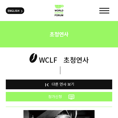
ENGLISH
초청연사
WCLF
초청연사
다른 연사 보기
first_page
참가신청
dvr