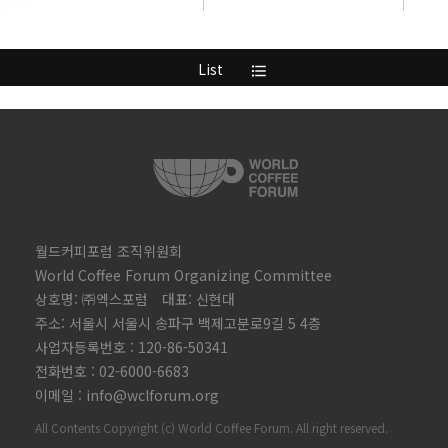
List
format_list_bulleted
월드커피포럼 조직위원회
World Coffee Forum Organizing Committee
상호명: ㈜엑스포럼 대표: 신현대
주소: 서울시 서울시 송파구 백제고분로9길 5 4층
사업자등록번호 : 120-86-50341
전화번호 : 02-6000-6683
이메일 : info@wclforum.org
All Contents Copyright (c) World Coffee Forum. All right reserved.