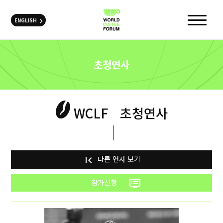
ENGLISH
초청연사
WCLF
초청연사
다른 연사 보기
first_page
참가신청
dvr