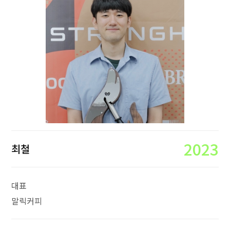
2023
최철
대표
말릭커피