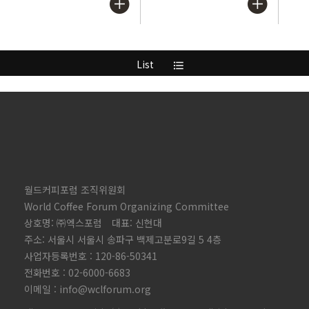
List
format_list_bulleted
월드커피포럼 조직위원회
World Coffee Forum Organizing Committee
상호명: ㈜엑스포럼 대표: 신현대
주소: 서울시 서울시 송파구 백제고분로9길 5 4층
사업자등록번호 : 120-86-50341
전화번호 : 02-6000-6683
이메일 : info@wclforum.org