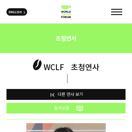
ENGLISH
초청연사
WCLF
초청연사
다른 연사 보기
first_page
참가신청
dvr