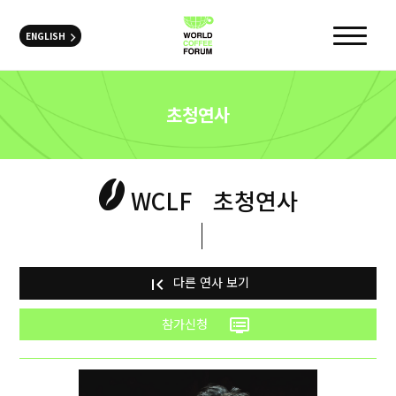
ENGLISH
초청연사
WCLF
초청연사
다른 연사 보기
first_page
참가신청
dvr