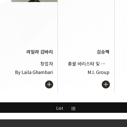
라일라 감바리
김승백
창업자
총괄 바리스타 및 음료 R&D
By Laila Ghambari
M.I. Group
List
format_list_bulleted