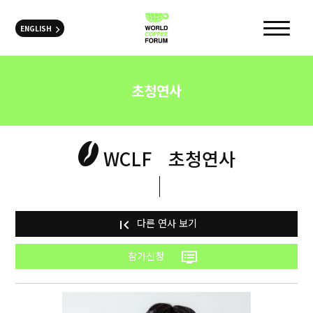
ENGLISH
초청연사
WCLF
초청연사
다른 연사 보기
first_page
참가신청
dvr